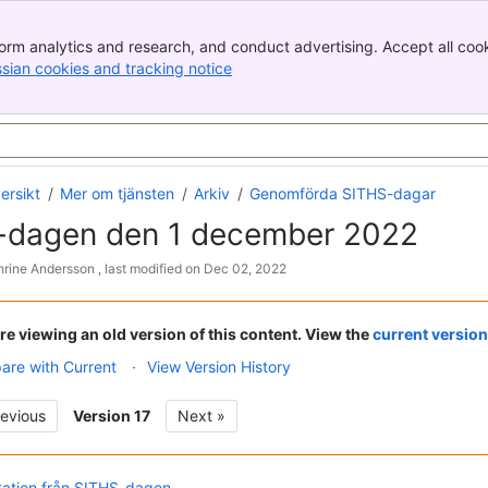
orm analytics and research, and conduct advertising. Accept all cook
ssian cookies and tracking notice
, (opens new window)
Skip
Go
ersikt
Mer om tjänsten
Arkiv
Genomförda SITHS-dagar
to
to
-dagen den 1 december 2022
end
star
of
of
hrine Andersson
, last modified on
Dec 02, 2022
banne
ban
re viewing an old version of this content. View the
current version
re with Current
View Version History
revious
Version 17
Next »
tation från SITHS-dagen