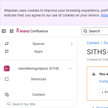
Banner
Atlassian uses cookies to improve your browsing experience, perf
Top Bar
indicate that you agree to our use of cookies on your device.
Atla
Sidebar
Main Content
Collapse sidebar
Switch sites or apps
Confluence
Content
Öv
Spaces
SITHS
Apps
Skip
Created by
Cat
to
Back to top
Identifieringstjänst SITHS
Go
end
to
of
You a
start
metadata
Shortcuts
Compa
of
metadata
« P
Content
Results will update as you type.
Presen