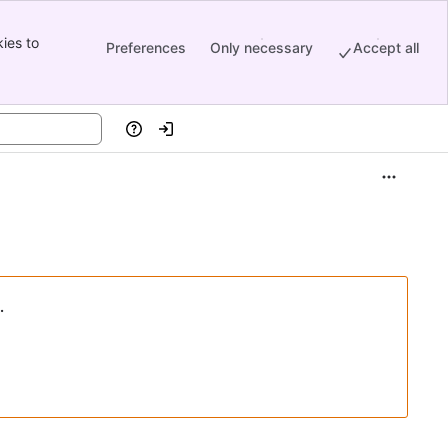
ies to
Preferences
Only necessary
Accept all
Help
Log in
t
r
ner
.