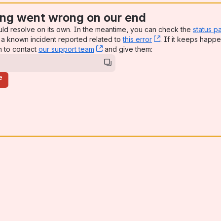
ng went wrong on our end
uld resolve on its own. In the meantime, you can check the
status p
a known incident reported related to
this error
, (opens new win
. If it keeps happe
n to contact
our support team
, (opens new window)
and give them:
e