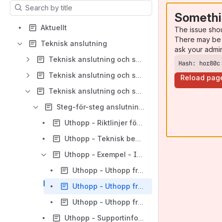
Results will update as you type.
Somethi
Aktuellt
The issue sho
There may be 
Teknisk anslutning
ask your admi
Teknisk anslutning och systemkrav Förnya recept från lista
Hash: hor80c
Teknisk anslutning och systemkrav Synpunkter och klagomål
Reload pag
Teknisk anslutning och systemkrav Uthopp
Steg-för-steg anslutning till en ny 1177 Uthoppstjänst
Uthopp - Riktlinjer för anslutning till uthoppsfunktionen
Uthopp - Teknisk beskrivning
Uthopp - Exempel - Invånarens perspektiv
Uthopp - Uthopp från mottagning
Uthopp - Uthopp från ett inkorgsmeddelande
Uthopp - Uthopp från övriga tjänster
Uthopp - Supportinformation