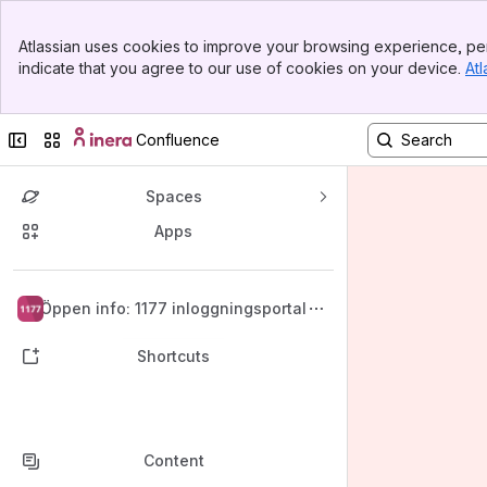
Banner
Atlassian uses cookies to improve your browsing experience, per
Top Bar
indicate that you agree to our use of cookies on your device.
Atl
Sidebar
Main Content
Collapse sidebar
Switch sites or apps
Confluence
Spaces
Apps
Back to top
Öppen info: 1177 inloggningsportal
Shortcuts
Content