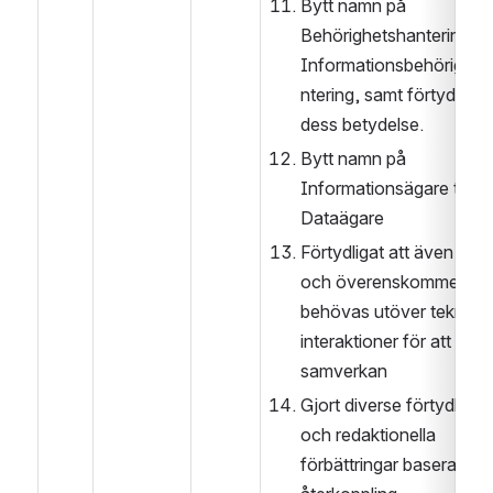
Bytt namn på 
Behörighetshantering till 
Informationsbehörighet
ntering, samt förtydligat 
dess betydelse.
Bytt namn på 
Informationsägare till 
Dataägare
Förtydligat att även avtal
och överenskommelser 
behövas utöver tekniska
interaktioner för att etabl
samverkan
Gjort diverse förtydligan
och redaktionella 
förbättringar baserat på 