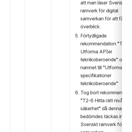
att man läser Svenskt 
ramverk för digital 
samverkan för att få en 
överblick.
Förtydligade 
rekommendation ”T2-4 
Utforma APIer 
teknikoberoende” och by
namnet till ”Utforma AP
specifikationer 
teknikoberoende”
Tog bort rekommendatio
”T2-6 Hitta rätt nivå av 
säkerhet” då denna 
bedömdes täckas in av 
Svenskt ramverk för digit