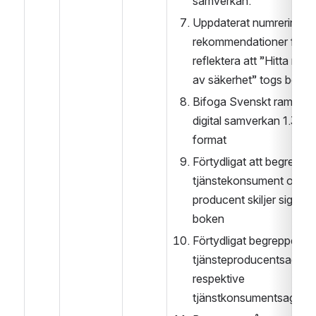
samverkan.
Uppdaterat numrering på
rekommendationer för at
reflektera att ”Hitta rätt n
av säkerhet” togs bort
Bifoga Svenskt ramverk 
digital samverkan 1.3 i p
format
Förtydligat att begreppen
tjänstekonsument och –
producent skiljer sig frå
boken
Förtydligat begreppen 
tjänsteproducentsagent 
respektive 
tjänstkonsumentsagent