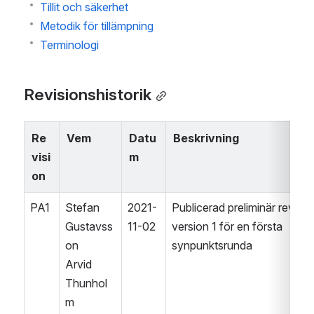
Tillit och säkerhet
Metodik för tillämpning
Terminologi
Revisionshistorik
Re
Vem
Datu
Beskrivning
visi
m
on
PA1
Stefan 
2021-
Publicerad preliminär revision
Gustavss
11-02
version 1 för en första 
on
synpunktsrunda
Arvid 
Thunhol
m