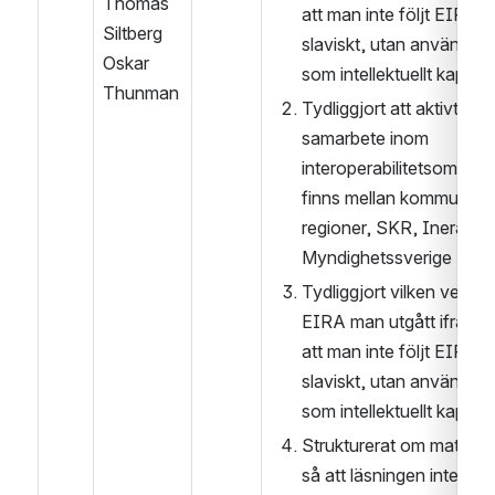
Thomas 
att man inte följt EIRA 
Siltberg
slaviskt, utan använt det 
Oskar 
som intellektuellt kapital
Thunman
Tydliggjort att aktivt 
samarbete inom 
interoperabilitetsområdet
finns mellan kommuner, 
regioner, SKR, Inera och
Myndighetssverige
Tydliggjort vilken version
EIRA man utgått ifrån, o
att man inte följt EIRA 
slaviskt, utan använt det 
som intellektuellt kapital
Strukturerat om materiale
så att läsningen inte kräv