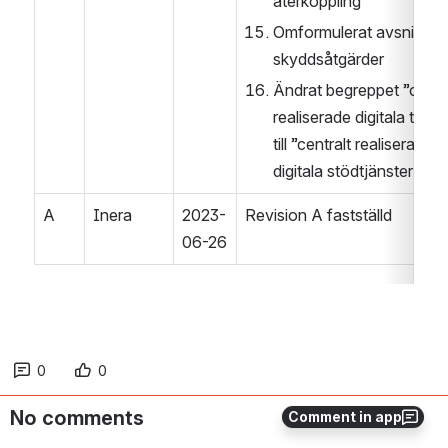
återkoppling
Omformulerat avsnittet 
skyddsåtgärder
Ändrat begreppet ”centra
realiserade digitala tjänst
till ”centralt realiserade 
digitala stödtjänster
A
Inera
2023-
Revision A fastställd
06-26
0
0
No comments
Comment in app