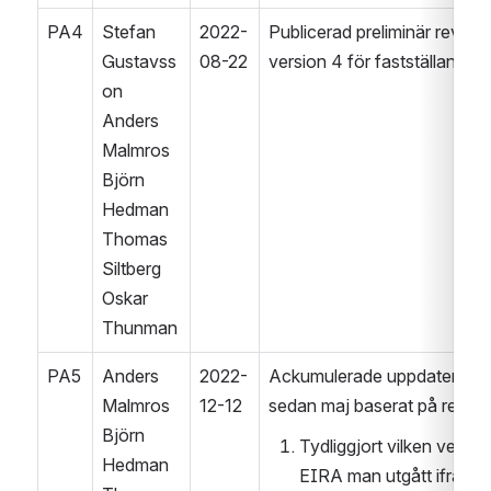
PA4
Stefan 
2022-
Publicerad preliminär revision
Gustavss
08-22
version 4 för fastställande
on
Anders 
Malmros
Björn 
Hedman
Thomas 
Siltberg
Oskar 
Thunman
PA5
Anders 
2022-
Ackumulerade uppdateringar
Malmros
12-12
sedan maj baserat på remiss
Björn 
Tydliggjort vilken version
Hedman
EIRA man utgått ifrån, o