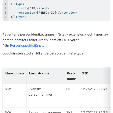
<
IIType
>
<
root
>
[OID]
</
root
>
<
extension
>
[PERSON-ID]
</
extension
>
</
IIType
>
Patientens personidentitet anges i fältet <extension> och typen av 
personidentitet i fältet <root> som ett OID-värde 
från
Personuppgiftstjänsten
. 
Loggtjänsten stödjer följande personidentitets-typer:
Huvudman
Lång-Namn
Kort-
OID
namn
SKV
Svenskt 
PNR
1.2.752.129.2.1.3.1
personnummer
SKV
Samordningsnummer
SNR
1.2.752.129.2.1.3.3