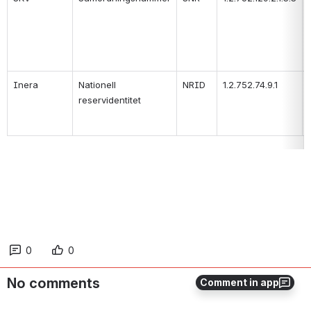
Inera
Nationell 
NRID
1.2.752.74.9.1
reservidentitet
0
0
No comments
Comment in app