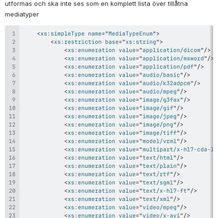
utformas och ska inte ses som en komplett lista över tillåtna 
mediatyper
<
xs:
simpleType
name
=
"
MediaTypeEnum
"
>
<
xs:
restriction
base
=
"
xs:string
"
>
<
xs:
enumeration
value
=
"
application/dicom
"
/>
<
xs:
enumeration
value
=
"
application/msword
"
/>
<
xs:
enumeration
value
=
"
application/pdf
"
/>
<
xs:
enumeration
value
=
"
audio/basic
"
/>
<
xs:
enumeration
value
=
"
audio/k32adpcm
"
/>
<
xs:
enumeration
value
=
"
audio/mpeg
"
/>
<
xs:
enumeration
value
=
"
image/g3fax
"
/>
<
xs:
enumeration
value
=
"
image/gif
"
/>
<
xs:
enumeration
value
=
"
image/jpeg
"
/>
<
xs:
enumeration
value
=
"
image/png
"
/>
<
xs:
enumeration
value
=
"
image/tiff
"
/>
<
xs:
enumeration
value
=
"
model/vrml
"
/>
<
xs:
enumeration
value
=
"
multipart/x-hl7-cda-le
<
xs:
enumeration
value
=
"
text/html
"
/>
<
xs:
enumeration
value
=
"
text/plain
"
/>
<
xs:
enumeration
value
=
"
text/rtf
"
/>
<
xs:
enumeration
value
=
"
text/sgml
"
/>
<
xs:
enumeration
value
=
"
text/x-hl7-ft
"
/>
<
xs:
enumeration
value
=
"
text/xml
"
/>
<
xs:
enumeration
value
=
"
video/mpeg
"
/>
<
xs:
enumeration
value
=
"
video/x-avi
"
/>