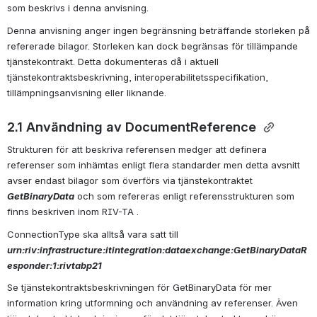
som beskrivs i denna anvisning.
Denna anvisning anger ingen begränsning beträffande storleken på 
refererade bilagor. Storleken kan dock begränsas för tillämpande 
tjänstekontrakt. Detta dokumenteras då i aktuell 
tjänstekontraktsbeskrivning, interoperabilitetsspecifikation, 
tillämpningsanvisning eller liknande.
2.1 Användning av DocumentReference
Strukturen för att beskriva referensen medger att definera 
referenser som inhämtas enligt flera standarder men detta avsnitt 
avser endast bilagor som överförs via tjänstekontraktet 
GetBinaryData
 och som refereras enligt referensstrukturen som 
finns beskriven inom RIV-TA .
ConnectionType ska alltså vara satt till 
urn:riv:infrastructure:itintegration:dataexchange:GetBinaryDataR
esponder:1:rivtabp21
Se tjänstekontraktsbeskrivningen för GetBinaryData för mer 
information kring utformning och användning av referenser. Även 