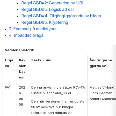
Regel GBD#2: Generering av URL
Regel GBD#3: Logisk adress
Regel GBD#4: Tillgängliggörande av bilaga
Regel GBD#5: Kryptering
3. Exempel på mediatyper
4. Inbäddad bilaga
Versionshistorik
Utgå
Revi
Beskrivning
Ändringarna 
va
sion 
gjorda av
Dat
um
PA1
202
Denna anvisning ersätter RIV-TA 
Mattias Viklund
6-
Binära bilagor ARK_0038.
Björn Hedman
06-
Anders Malmros
Den här versionen har renodlats 
08
till att beskriva hur bilagor 
refereras och hämtas via 