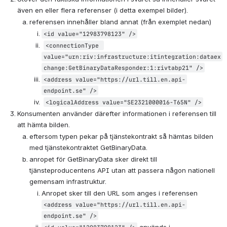
även en eller flera referenser (i detta exempel bilder).
referensen innehåller bland annat (från exemplet nedan)
<id value="12983798123" />
<connectionType 
value="urn:riv:infrastructure:itintegration:dataex
change:GetBinaryDataResponder:1:rivtabp21" />
<address value="https://url.till.en.api-
endpoint.se" />
<logicalAddress value="SE2321000016-T65N" />
Konsumenten använder därefter informationen i referensen till 
att hämta bilden.
eftersom typen pekar på tjänstekontrakt så hämtas bilden 
med tjänstekontraktet GetBinaryData.
anropet för GetBinaryData sker direkt till 
tjänsteproducentens API utan att passera någon nationell 
gemensam infrastruktur.
Anropet sker till den URL som anges i referensen 
<address value="https://url.till.en.api-
endpoint.se" />
 används i 