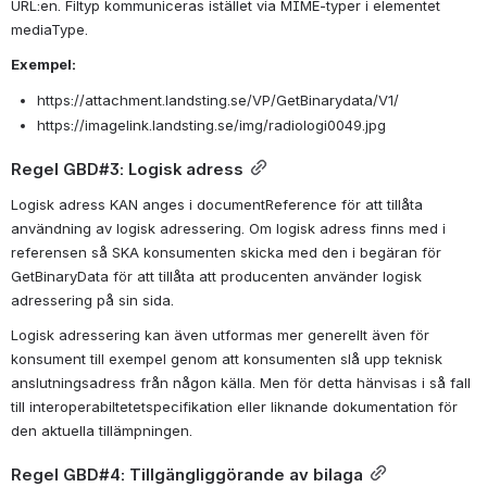
URL:en. Filtyp kommuniceras istället via MIME-typer i elementet 
mediaType. 
Exempel:
https://attachment.landsting.se/VP/GetBinarydata/V1/
https://imagelink.landsting.se/img/radiologi0049.jpg
Regel GBD#3: Logisk adress
Logisk adress KAN anges i documentReference för att tillåta 
användning av logisk adressering. Om logisk adress finns med i 
referensen så SKA konsumenten skicka med den i begäran för 
GetBinaryData för att tillåta att producenten använder logisk 
adressering på sin sida.
Logisk adressering kan även utformas mer generellt även för 
konsument till exempel genom att konsumenten slå upp teknisk 
anslutningsadress från någon källa. Men för detta hänvisas i så fall 
till interoperabiltetetspecifikation eller liknande dokumentation för 
den aktuella tillämpningen.
Regel GBD#4: Tillgängliggörande av bilaga