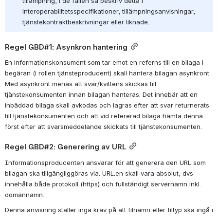
tillämpning, i de fallen så beskriv detta i 
interoperabilitetsspecifikationer, tillämpningsanvisningar, 
tjänstekontraktbeskrivningar eller liknade.
Regel GBD#1: Asynkron hantering
En informationskonsument som tar emot en referns till en bilaga i 
begäran (i rollen tjänsteproducent) skall hantera bilagan asynkront. 
Med asynkront menas att svar/kvittens skickas till 
tjänstekonsumenten innan bilagan hanteras. Det innebär att en 
inbäddad bilaga skall avkodas och lagras efter att svar returnerats 
till tjänstekonsumenten och att vid refererad bilaga hämta denna 
först efter att svarsmeddelande skickats till tjänstekonsumenten.
Regel GBD#2: Generering av URL
Informationsproducenten ansvarar för att generera den URL som 
bilagan ska tillgängliggöras via. URL:en skall vara absolut, dvs 
innehålla både protokoll (https) och fullständigt servernamn inkl. 
domännamn. 
Denna anvisning ställer inga krav på att filnamn eller filtyp ska ingå i 