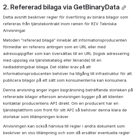
2. Refererad bilaga via GetBinaryData
Detta avsnitt beskriver regler för överföring av binära bilagor som 
refereras från tjänstekontrakt inom ramen för RIV Tekniska 
Anvisningar.
Metoden ”refererad bilaga” innebär att informationsproducenten 
förmedlar en referens antingen som en URL eller med 
adressuppgifter som kan översättas till en URL (logisk adressering 
med uppslag via tjänstekatalog eller liknande) till en 
nedladdningsbar bilaga. Det ställer krav på att 
informationsproducenten behöver ha tillgång till infrastruktur för att 
publicera bilagor på ett sätt som konsumenterna kan konsumera.
Denna anvisning anger ingen begränsning beträffande storleken på 
refererade bilagor eftersom anvisningen bygger på att klienten 
kontaktar producentens API direkt. Om en producent har en 
tjänsteplattform som front för sitt API så behöver denna klara de 
storlekar som tillämpningen kräver
Anvisningen kan också hänvisa till regler i andra dokument som 
beskriver en viss tillämpning och som då ersätter eventuella regler 