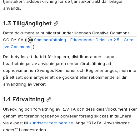
tjänstekontraktsbeskrivning för de tjänstekontrakt där bilagor 
används.
1.3 Tillgänglighet
Detta dokument är publicerat under licensen Creative Commons 
CC-BY-SA (
Sammanfattning - Erkännande-DelaLika 2.5 - Creati
ve Commons
 ).
Det betyder att du fritt får kopiera, distribuera och skapa 
bearbetningar av anvisningarna under förutsättning att 
upphovsmannen Sveriges Kommuner och Regioner anges, men inte 
på ett sätt som antyder att de godkänt eller rekommenderar din 
användning av verket.
1.4 Förvaltning
Utveckling och förvaltning av RIV-TA och dess delar/dokument sker 
genom att förändringsbehov och/eller förslag skickas in till Inera 
via e-post till 
kundservice@inera.se
. Ange "RIVTA: 
Anvisningens 
namn
"" i ämnesraden.