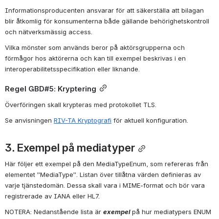
Informationsproducenten ansvarar för att säkerställa att bilagan 
blir åtkomlig för konsumenterna både gällande behörighetskontroll 
och nätverksmässig access.
Vilka mönster som används beror på aktörsgrupperna och 
förmågor hos aktörerna och kan till exempel beskrivas i en 
interoperabilitetsspecifikation eller liknande.
Regel GBD#5: Kryptering
Överföringen skall krypteras med protokollet TLS.
Se anvisningen 
RIV-TA Kryptografi
 för aktuell konfiguration.
3. Exempel på mediatyper
Här följer ett exempel på den MediaTypeEnum, som refereras från 
elementet ”MediaType”. Listan över tillåtna värden definieras av 
varje tjänstedomän. Dessa skall vara i MIME-format och bör vara 
registrerade av IANA eller HL7.
NOTERA: Nedanstående lista är 
exempel 
på hur mediatypers ENUM 