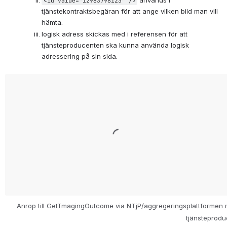
<id value="12983798123" />
tjänstekontraktsbegäran för att ange vilken bild man vill 
hämta.
logisk adress skickas med i referensen för att 
tjänsteproducenten ska kunna använda logisk 
adressering på sin sida.
Open
Anrop till GetImagingOutcome via NTjP/aggregeringsplattformen me
tjänsteprodu