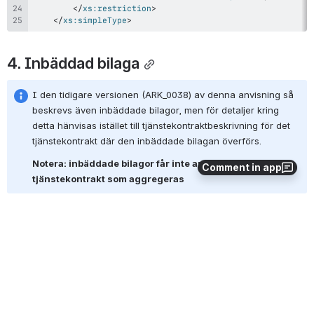
</
xs:
restriction
>
</
xs:
simpleType
>
4. Inbäddad bilaga
I den tidigare versionen (ARK_0038) av denna anvisning så 
beskrevs även inbäddade bilagor, men för detaljer kring 
detta hänvisas istället till tjänstekontraktbeskrivning för det 
tjänstekontrakt där den inbäddade bilagan överförs. 
Notera: inbäddade bilagor får inte användas i 
Comment in app
tjänstekontrakt som aggregeras
0
0