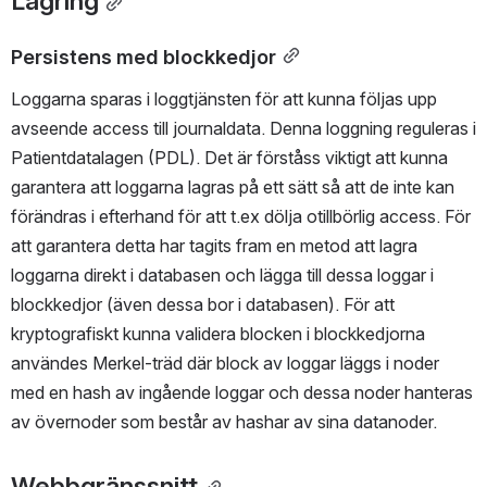
Lagring
Persistens med blockkedjor
Loggarna sparas i loggtjänsten för att kunna följas upp 
avseende access till journaldata. Denna loggning reguleras i 
Patientdatalagen (PDL). Det är förståss viktigt att kunna 
garantera att loggarna lagras på ett sätt så att de inte kan 
förändras i efterhand för att t.ex dölja otillbörlig access. För 
att garantera detta har tagits fram en metod att lagra 
loggarna direkt i databasen och lägga till dessa loggar i 
blockkedjor (även dessa bor i databasen). För att 
kryptografiskt kunna validera blocken i blockkedjorna 
användes Merkel-träd där block av loggar läggs i noder 
med en hash av ingående loggar och dessa noder hanteras 
av övernoder som består av hashar av sina datanoder.
Webbgränssnitt