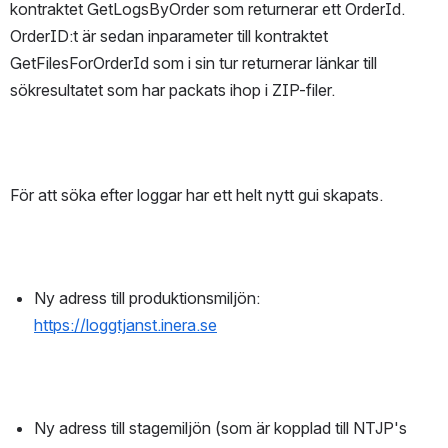
kontraktet GetLogsByOrder som returnerar ett OrderId. 
OrderID:t är sedan inparameter till kontraktet 
GetFilesForOrderId som i sin tur returnerar länkar till 
sökresultatet som har packats ihop i ZIP-filer.
För att söka efter loggar har ett helt nytt gui skapats.
Ny adress till produktionsmiljön: 
https://loggtjanst.inera.se
Ny adress till stagemiljön (som är kopplad till NTJP's 