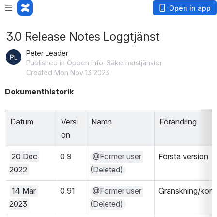
Open in app
3.0 Release Notes Loggtjänst
Peter Leader
Published in Öppen info: Säkerhetstjänster
Created Mon Nov 13 2023
Dokumenthistorik
Datum
Versi
Namn
Förändring
on
20 Dec 
0.9
@Former user 
Första version
2022
(Deleted)
14 Mar 
0.91
@Former user 
Granskning/korr
2023
(Deleted)