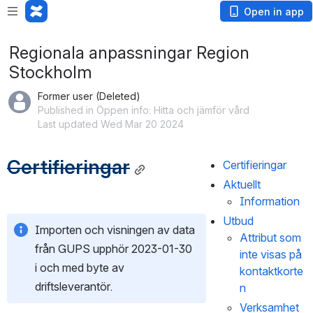
Open in app
Regionala anpassningar Region
Stockholm
Former user (Deleted)
Published in Öppen info: Hitta och jämför vård
Last updated Wed Mar 20 2024
Certifieringar
Certifieringar
Aktuellt
Information
Utbud
Importen och visningen av data 
Attribut som 
från GUPS upphör 2023-01-30 
inte visas på 
i och med byte av 
kontaktkorte
driftsleverantör.
n
Verksamhet