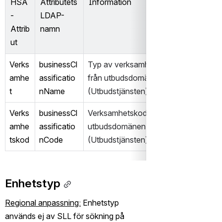
HSA
Attributets 
Information
-
LDAP-
Attrib
namn
ut
Verks
businessCl
Typ av verksamhet hämtas ej från HS
amhe
assificatio
från utbudsdomänen vardochomsorgs
t
nName
(Utbudstjänsten)
Verks
businessCl
Verksamhetskod hämtas ej från HSA u
amhe
assificatio
utbudsdomänen vardochomsorgsutbu
tskod
nCode
(Utbudstjänsten)
Enhetstyp
Regional anpassning:
 Enhetstyp 
används ej av SLL för sökning på 