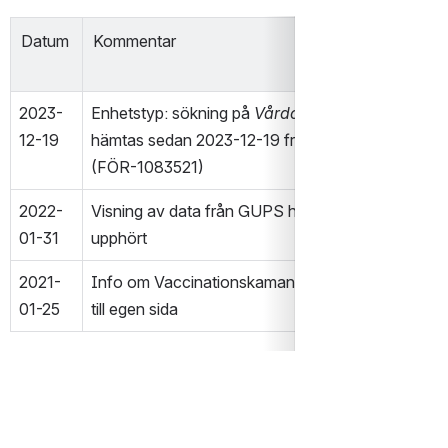
Datum
Kommentar
Uppdate
ad av
2023-
Enhetstyp: sökning på 
Vårdcentral
Anette
12-19
hämtas sedan 2023-12-19 från HSA 
(FÖR-1083521)
2022-
Visning av data från GUPS har 
Anette
01-31
upphört
2021-
Info om Vaccinationskamanjer flyttad 
Anette
01-25
till egen sida