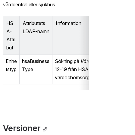
vårdcentral eller sjukhus. 
HS
Attributets 
Information
A-
LDAP-namn
Attri
but
Enhe
hsaBusiness
Sökning på 
Vårdcentral
 hämtas sed
tstyp
Type
12-19 från HSA, tidigare via utbuds
vardochomsorgsutbud (Utbudstjänst
Versioner