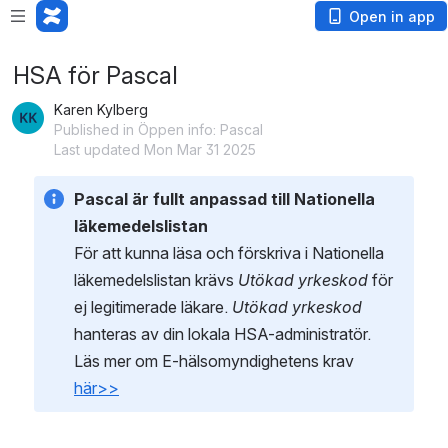
Open in app
HSA för Pascal
Karen Kylberg
Published in Öppen info: Pascal
Last updated Mon Mar 31 2025
Pascal är fullt anpassad till Nationella 
läkemedelslistan 
För att kunna läsa och förskriva i Nationella 
läkemedelslistan krävs 
Utökad yrkeskod
 för 
ej legitimerade läkare. 
Utökad yrkeskod
hanteras av din lokala HSA-administratör. 
Läs mer om E-hälsomyndighetens krav 
här>>