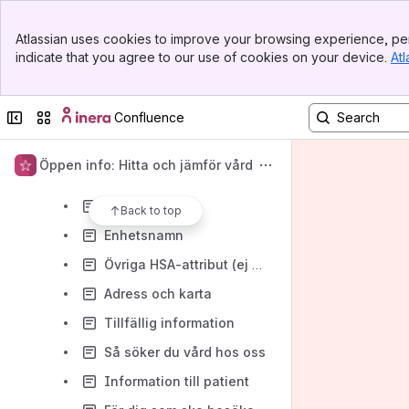
Teknisk anslutning
Banner
Manualer och Checklistor
Atlassian uses cookies to improve your browsing experience, per
Top Bar
indicate that you agree to our use of cookies on your device.
Atl
Sökfunktionen - Sök mottagning
Sidebar
Main Content
Kontaktkortsadmin KKA - manual och riktlinjer
Collapse sidebar
Switch sites or apps
Confluence
HSA - manual och riktlinjer
Öppettider
Öppen info: Hitta och jämför vård
Om oss
Besöksadress
Back to top
Enhetsnamn
Övriga HSA-attribut (ej synliga på kontaktkort)
Adress och karta
Tillfällig information
Så söker du vård hos oss
Information till patient