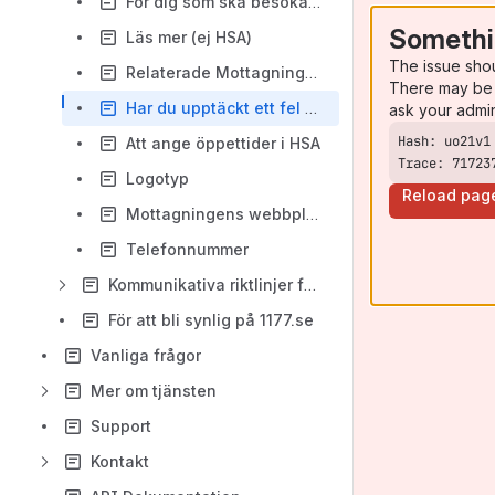
För dig som ska besöka någon
Somethi
Läs mer (ej HSA)
The issue sho
Relaterade Mottagningar och Verksamhetskoder
There may be 
Har du upptäckt ett fel på den här sidan?
ask your admi
Att ange öppettider i HSA
Trace: 71723
Logotyp
Reload pag
Mottagningens webbplats
Telefonnummer
Kommunikativa riktlinjer för kontaktkort på 1177.se
För att bli synlig på 1177.se
Vanliga frågor
Mer om tjänsten
Support
Kontakt