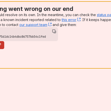
ng went wrong on our end
uld resolve on its own. In the meantime, you can check the
status p
a known incident reported related to
this error
, (opens new win
. If it keeps happe
n to contact
our support team
, (opens new window)
and give them:
7561dc14b4dbc06757bb54c1fed
e