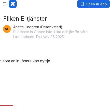
Open in app
Fliken E-tjänster
Anette Lindgren (Deactivated)
Published in Öppen info: Hitta och jämför vård
Last updated Thu Nov 06 2025
ch som en invånare kan nyttja.