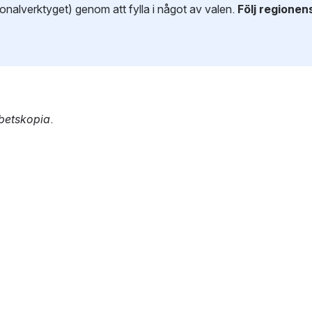
sonalverktyget)
genom att fylla i något av valen.
Följ regionen
betskopia
.